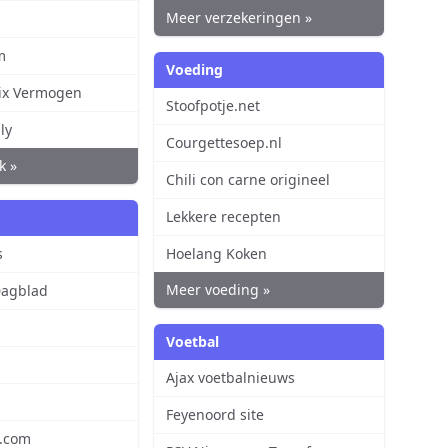
Meer verzekeringen »
m
Voeding
rix Vermogen
Stoofpotje.net
ly
Courgettesoep.nl
k »
Chili con carne origineel
Lekkere recepten
s
Hoelang Koken
Meer voeding »
agblad
Voetbal
Ajax voetbalnieuws
Feyenoord site
d.com