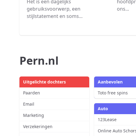
Het is een dagelijks
hoofdpri
gebruiksvoorwerp, een
ons...
stijlstatement en soms...
Pern.nl
Uitgelichte dochters
Aanbevolen
Paarden
Toto free spins
Email
Auto
Marketing
123Lease
Verzekeringen
Online Auto Schor