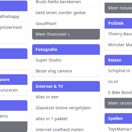
Bruto Netto berekenen
Meer nieuw
Geld lenen zonder gedoe
 Whatsapp
Politiek
GoudPoort
MijnOverheid
Thierry Ba
Meer financieel »
n
Minister Ma
Fotografie
Super Studio
Reizen
Schiphol.nl
Beste vlog camera
tware
ns.nl
Internet & TV
uniceren
E-Bike Bond
Alles in een
Meer reizen
Glasvezel online vergelijken
enis
Spellen
alles in 1 pakket
ToysMania.nl
internet snelheid meten