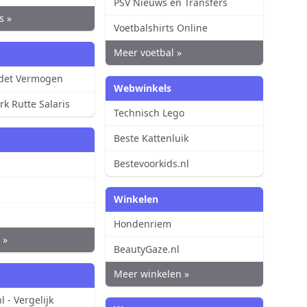
PSV Nieuws en Transfers
s »
Voetbalshirts Online
Meer voetbal »
udet Vermogen
Webwinkels
rk Rutte Salaris
Technisch Lego
Beste Kattenluik
Bestevoorkids.nl
Winkelen
Hondenriem
 »
BeautyGaze.nl
Meer winkelen »
 - Vergelijk