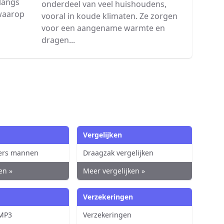
langs
onderdeel van veel huishoudens,
 waarop
vooral in koude klimaten. Ze zorgen
voor een aangename warmte en
dragen...
Vergelijken
ers mannen
Draagzak vergelijken
en »
Meer vergelijken »
Verzekeringen
 MP3
Verzekeringen