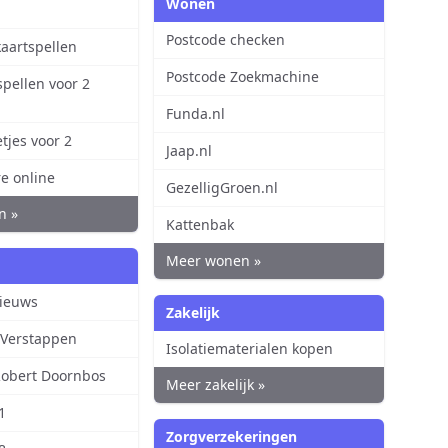
Wonen
Postcode checken
kaartspellen
Postcode Zoekmachine
spellen voor 2
Funda.nl
tjes voor 2
Jaap.nl
re online
GezelligGroen.nl
n »
Kattenbak
Meer wonen »
nieuws
Zakelijk
 Verstappen
Isolatiematerialen kopen
obert Doornbos
Meer zakelijk »
1
Zorgverzekeringen