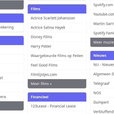
Spotify.com
Films
Youtube.co
Actrice Scarlett Johansson
Martin Gar
zekering
Actrice Salma Hayek
Spotify Fami
Disney Films
Meer muzie
Harry Potter
Nieuws
Waargebeurde Films op Feiten
NU - Nieuw
Feel Good Films
i
Algemeen D
Filmlijstjes.com
st
Telegraaf
Meer films »
NOS
era
Financieel
Dumpert
123Lease - Financial Lease
Verbluffen