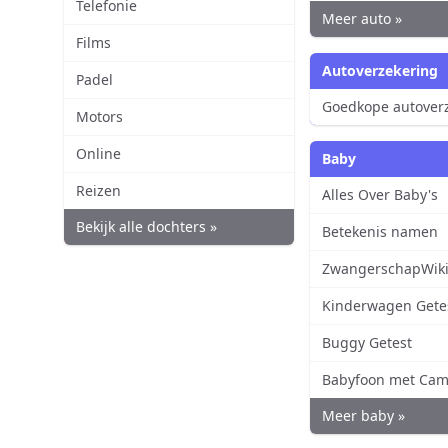
Telefonie
Meer auto »
Films
Autoverzekering
Padel
Goedkope autover
Motors
Online
Baby
Reizen
Alles Over Baby's
Bekijk alle dochters »
Betekenis namen
ZwangerschapWik
Kinderwagen Gete
Buggy Getest
Babyfoon met Cam
Meer baby »