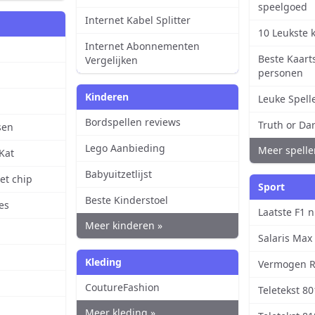
speelgoed
Internet Kabel Splitter
10 Leukste 
Internet Abonnementen
Beste Kaart
Vergelijken
personen
Kinderen
Leuke Spelle
n
Bordspellen reviews
Truth or Da
sen
Lego Aanbieding
Meer spelle
Kat
Babyuitzetlijst
et chip
Sport
Beste Kinderstoel
es
Laatste F1 
Meer kinderen »
Salaris Max
Kleding
Vermogen R
CoutureFashion
Teletekst 80
Meer kleding »