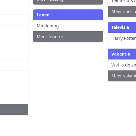
Teletekst 81
Meer sport 
Lenen
Minilening
Televisie
Meer lenen »
Harry Potter
Vakantie
Wat is de 
Meer vakant